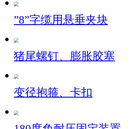
”8”字缆用悬垂夹块
猪尾螺钉、膨胀胶塞
变径抱箍、卡扣
180度免耐压固定装置