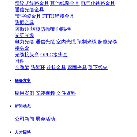
预绞式线路金具
其他线路金具
电气化铁路金具
通信光缆金具
“8”字缆金具
FTTH锚接金具
防振金具
防振锤
螺旋防振鞭
间隔棒
光纤光缆
电力光缆
通信光缆
室内光缆
预制光缆
超能光缆
接头盒
光缆接头盒
OPPC接头盒
附件
余缆架
防晕环
连接金具
紧固夹具
引下线夹
解决方案
应用案例
安装视频
文件资料
新闻动态
公司新闻
展会活动
人才招聘