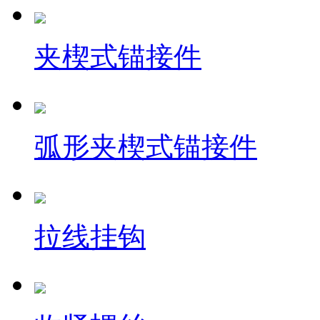
夹楔式锚接件
弧形夹楔式锚接件
拉线挂钩