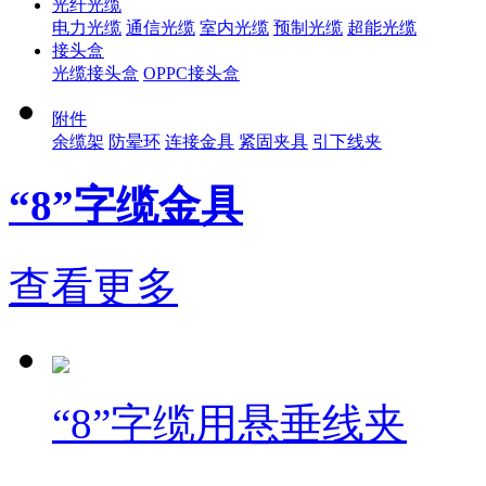
光纤光缆
电力光缆
通信光缆
室内光缆
预制光缆
超能光缆
接头盒
光缆接头盒
OPPC接头盒
附件
余缆架
防晕环
连接金具
紧固夹具
引下线夹
“8”字缆金具
查看更多
“8”字缆用悬垂线夹