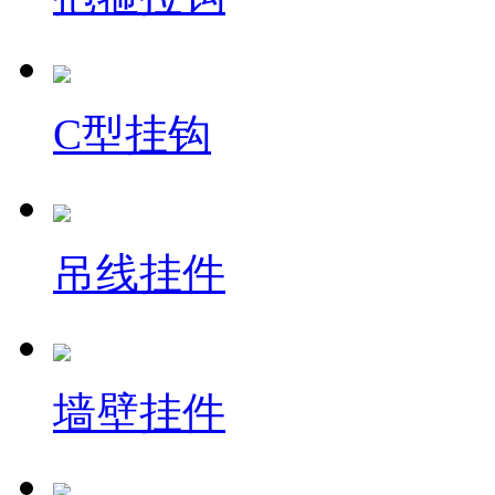
C型挂钩
吊线挂件
墙壁挂件