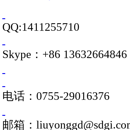
QQ:1411255710
Skype：+86 13632664846
电话：0755-29016376
邮箱：liuyonggd@sdgi.co