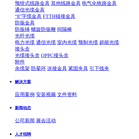
预绞式线路金具
其他线路金具
电气化铁路金具
通信光缆金具
“8”字缆金具
FTTH锚接金具
防振金具
防振锤
螺旋防振鞭
间隔棒
光纤光缆
电力光缆
通信光缆
室内光缆
预制光缆
超能光缆
接头盒
光缆接头盒
OPPC接头盒
附件
余缆架
防晕环
连接金具
紧固夹具
引下线夹
解决方案
应用案例
安装视频
文件资料
新闻动态
公司新闻
展会活动
人才招聘