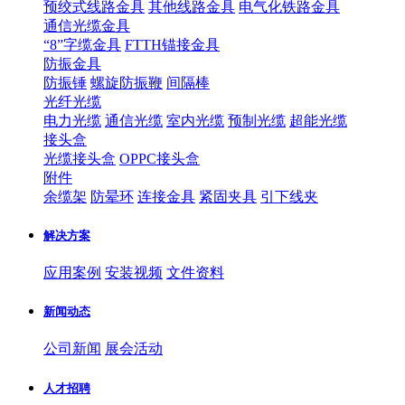
预绞式线路金具
其他线路金具
电气化铁路金具
通信光缆金具
“8”字缆金具
FTTH锚接金具
防振金具
防振锤
螺旋防振鞭
间隔棒
光纤光缆
电力光缆
通信光缆
室内光缆
预制光缆
超能光缆
接头盒
光缆接头盒
OPPC接头盒
附件
余缆架
防晕环
连接金具
紧固夹具
引下线夹
解决方案
应用案例
安装视频
文件资料
新闻动态
公司新闻
展会活动
人才招聘