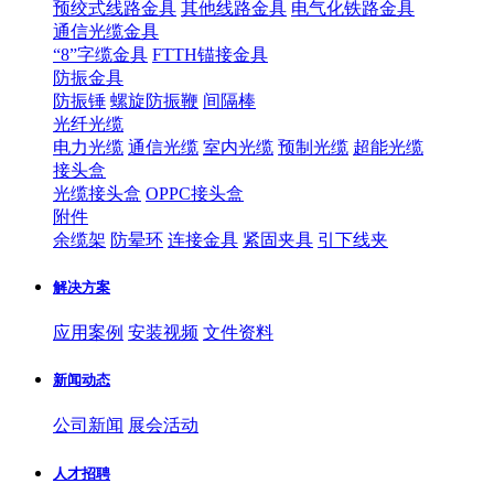
预绞式线路金具
其他线路金具
电气化铁路金具
通信光缆金具
“8”字缆金具
FTTH锚接金具
防振金具
防振锤
螺旋防振鞭
间隔棒
光纤光缆
电力光缆
通信光缆
室内光缆
预制光缆
超能光缆
接头盒
光缆接头盒
OPPC接头盒
附件
余缆架
防晕环
连接金具
紧固夹具
引下线夹
解决方案
应用案例
安装视频
文件资料
新闻动态
公司新闻
展会活动
人才招聘