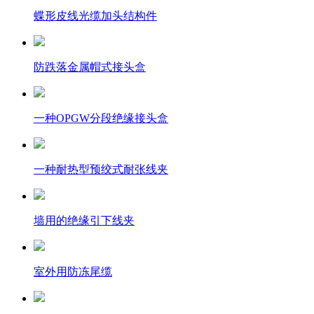
蝶形皮线光缆加头结构件
防跌落金属帽式接头盒
一种OPGW分段绝缘接头盒
一种耐热型预绞式耐张线夹
墙用的绝缘引下线夹
室外用防冻尾缆