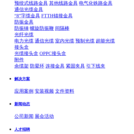
预绞式线路金具
其他线路金具
电气化铁路金具
通信光缆金具
“8”字缆金具
FTTH锚接金具
防振金具
防振锤
螺旋防振鞭
间隔棒
光纤光缆
电力光缆
通信光缆
室内光缆
预制光缆
超能光缆
接头盒
光缆接头盒
OPPC接头盒
附件
余缆架
防晕环
连接金具
紧固夹具
引下线夹
解决方案
应用案例
安装视频
文件资料
新闻动态
公司新闻
展会活动
人才招聘