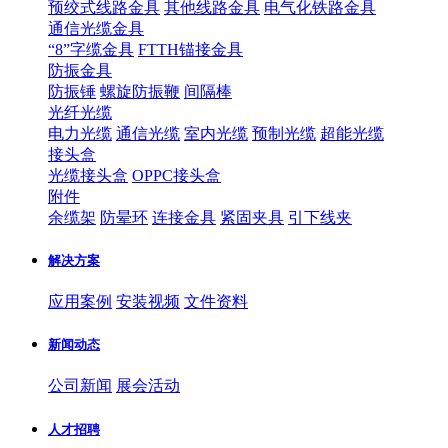
预绞式线路金具
其他线路金具
电气化铁路金具
通信光缆金具
“8”字缆金具
FTTH锚接金具
防振金具
防振锤
螺旋防振鞭
间隔棒
光纤光缆
电力光缆
通信光缆
室内光缆
预制光缆
超能光缆
接头盒
光缆接头盒
OPPC接头盒
附件
余缆架
防晕环
连接金具
紧固夹具
引下线夹
解决方案
应用案例
安装视频
文件资料
新闻动态
公司新闻
展会活动
人才招聘