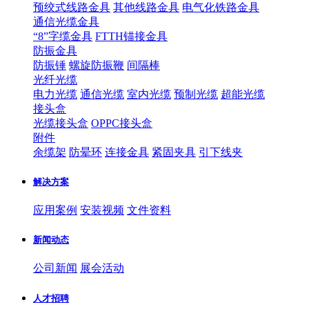
预绞式线路金具
其他线路金具
电气化铁路金具
通信光缆金具
“8”字缆金具
FTTH锚接金具
防振金具
防振锤
螺旋防振鞭
间隔棒
光纤光缆
电力光缆
通信光缆
室内光缆
预制光缆
超能光缆
接头盒
光缆接头盒
OPPC接头盒
附件
余缆架
防晕环
连接金具
紧固夹具
引下线夹
解决方案
应用案例
安装视频
文件资料
新闻动态
公司新闻
展会活动
人才招聘