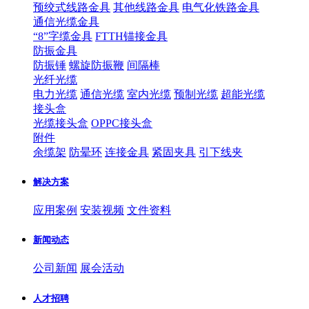
预绞式线路金具
其他线路金具
电气化铁路金具
通信光缆金具
“8”字缆金具
FTTH锚接金具
防振金具
防振锤
螺旋防振鞭
间隔棒
光纤光缆
电力光缆
通信光缆
室内光缆
预制光缆
超能光缆
接头盒
光缆接头盒
OPPC接头盒
附件
余缆架
防晕环
连接金具
紧固夹具
引下线夹
解决方案
应用案例
安装视频
文件资料
新闻动态
公司新闻
展会活动
人才招聘