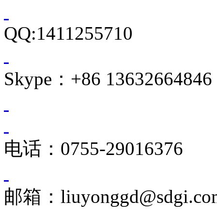
QQ:1411255710
Skype：+86 13632664846
电话：0755-29016376
邮箱：liuyonggd@sdgi.co