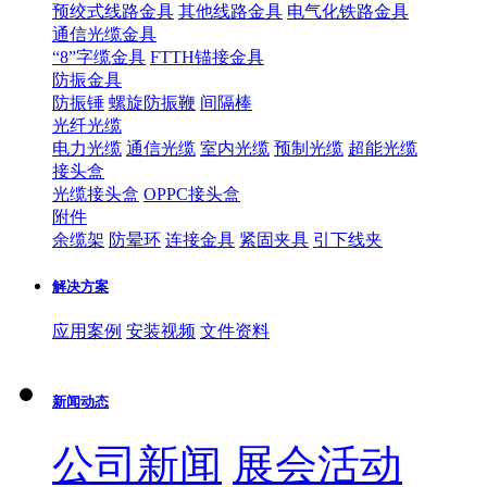
预绞式线路金具
其他线路金具
电气化铁路金具
通信光缆金具
“8”字缆金具
FTTH锚接金具
防振金具
防振锤
螺旋防振鞭
间隔棒
光纤光缆
电力光缆
通信光缆
室内光缆
预制光缆
超能光缆
接头盒
光缆接头盒
OPPC接头盒
附件
余缆架
防晕环
连接金具
紧固夹具
引下线夹
解决方案
应用案例
安装视频
文件资料
新闻动态
公司新闻
展会活动