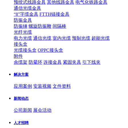
预绞式线路金具
其他线路金具
电气化铁路金具
通信光缆金具
“8”字缆金具
FTTH锚接金具
防振金具
防振锤
螺旋防振鞭
间隔棒
光纤光缆
电力光缆
通信光缆
室内光缆
预制光缆
超能光缆
接头盒
光缆接头盒
OPPC接头盒
附件
余缆架
防晕环
连接金具
紧固夹具
引下线夹
解决方案
应用案例
安装视频
文件资料
新闻动态
公司新闻
展会活动
人才招聘