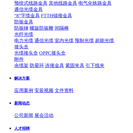
预绞式线路金具
其他线路金具
电气化铁路金具
通信光缆金具
“8”字缆金具
FTTH锚接金具
防振金具
防振锤
螺旋防振鞭
间隔棒
光纤光缆
电力光缆
通信光缆
室内光缆
预制光缆
超能光缆
接头盒
光缆接头盒
OPPC接头盒
附件
余缆架
防晕环
连接金具
紧固夹具
引下线夹
解决方案
应用案例
安装视频
文件资料
新闻动态
公司新闻
展会活动
人才招聘