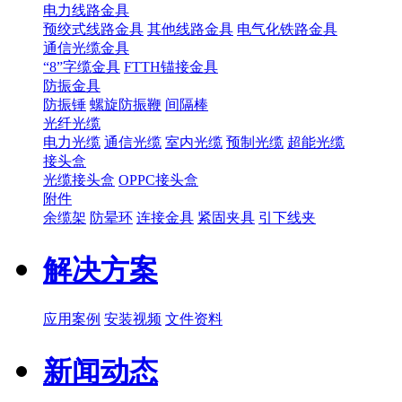
电力线路金具
预绞式线路金具
其他线路金具
电气化铁路金具
通信光缆金具
“8”字缆金具
FTTH锚接金具
防振金具
防振锤
螺旋防振鞭
间隔棒
光纤光缆
电力光缆
通信光缆
室内光缆
预制光缆
超能光缆
接头盒
光缆接头盒
OPPC接头盒
附件
余缆架
防晕环
连接金具
紧固夹具
引下线夹
解决方案
应用案例
安装视频
文件资料
新闻动态