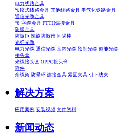
电力线路金具
预绞式线路金具
其他线路金具
电气化铁路金具
通信光缆金具
“8”字缆金具
FTTH锚接金具
防振金具
防振锤
螺旋防振鞭
间隔棒
光纤光缆
电力光缆
通信光缆
室内光缆
预制光缆
超能光缆
接头盒
光缆接头盒
OPPC接头盒
附件
余缆架
防晕环
连接金具
紧固夹具
引下线夹
解决方案
应用案例
安装视频
文件资料
新闻动态