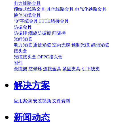
电力线路金具
预绞式线路金具
其他线路金具
电气化铁路金具
通信光缆金具
“8”字缆金具
FTTH锚接金具
防振金具
防振锤
螺旋防振鞭
间隔棒
光纤光缆
电力光缆
通信光缆
室内光缆
预制光缆
超能光缆
接头盒
光缆接头盒
OPPC接头盒
附件
余缆架
防晕环
连接金具
紧固夹具
引下线夹
解决方案
应用案例
安装视频
文件资料
新闻动态