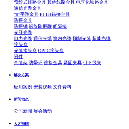
预绞式线路金具
其他线路金具
电气化铁路金具
通信光缆金具
“8”字缆金具
FTTH锚接金具
防振金具
防振锤
螺旋防振鞭
间隔棒
光纤光缆
电力光缆
通信光缆
室内光缆
预制光缆
超能光缆
接头盒
光缆接头盒
OPPC接头盒
附件
余缆架
防晕环
连接金具
紧固夹具
引下线夹
解决方案
应用案例
安装视频
文件资料
新闻动态
公司新闻
展会活动
人才招聘