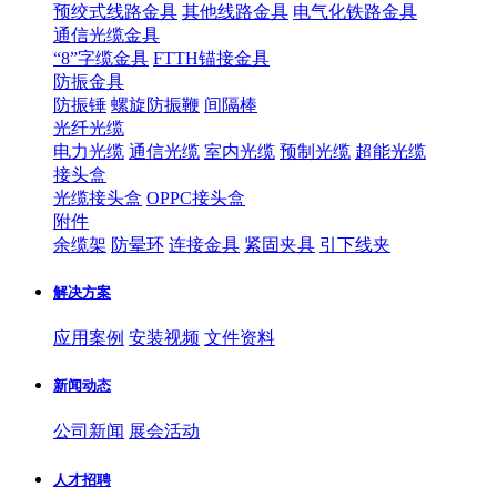
预绞式线路金具
其他线路金具
电气化铁路金具
通信光缆金具
“8”字缆金具
FTTH锚接金具
防振金具
防振锤
螺旋防振鞭
间隔棒
光纤光缆
电力光缆
通信光缆
室内光缆
预制光缆
超能光缆
接头盒
光缆接头盒
OPPC接头盒
附件
余缆架
防晕环
连接金具
紧固夹具
引下线夹
解决方案
应用案例
安装视频
文件资料
新闻动态
公司新闻
展会活动
人才招聘