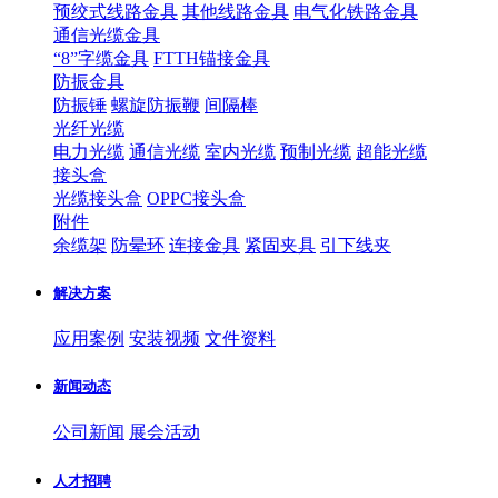
预绞式线路金具
其他线路金具
电气化铁路金具
通信光缆金具
“8”字缆金具
FTTH锚接金具
防振金具
防振锤
螺旋防振鞭
间隔棒
光纤光缆
电力光缆
通信光缆
室内光缆
预制光缆
超能光缆
接头盒
光缆接头盒
OPPC接头盒
附件
余缆架
防晕环
连接金具
紧固夹具
引下线夹
解决方案
应用案例
安装视频
文件资料
新闻动态
公司新闻
展会活动
人才招聘